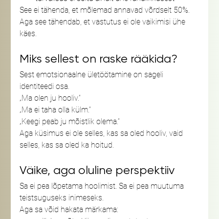
See ei tähenda, et mõlemad annavad võrdselt 50%. 
Aga see tähendab, et vastutus ei ole vaikimisi ühe 
käes.
Miks sellest on raske rääkida?
Sest emotsionaalne ületöötamine on sageli 
identiteedi osa.
„Ma olen ju hooliv.”
„Ma ei taha olla külm.”
„Keegi peab ju mõistlik olema.”
Aga küsimus ei ole selles, kas sa oled hooliv, vaid 
selles, kas sa oled ka hoitud.
Väike, aga oluline perspektiiv
Sa ei pea lõpetama hoolimist. Sa ei pea muutuma 
teistsuguseks inimeseks.
Aga sa võid hakata märkama: