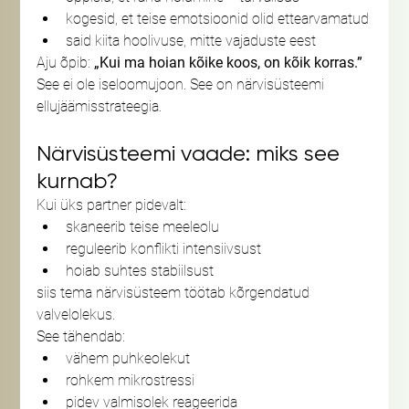
kogesid, et teise emotsioonid olid ettearvamatud
said kiita hoolivuse, mitte vajaduste eest
Aju õpib: 
„Kui ma hoian kõike koos, on kõik korras.”
See ei ole iseloomujoon. See on närvisüsteemi 
ellujäämisstrateegia.
Närvisüsteemi vaade: miks see 
kurnab?
Kui üks partner pidevalt:
skaneerib teise meeleolu
reguleerib konflikti intensiivsust
hoiab suhtes stabiilsust
siis tema närvisüsteem töötab kõrgendatud 
valvelolekus.
See tähendab:
vähem puhkeolekut
rohkem mikrostressi
pidev valmisolek reageerida