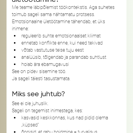
Me teame läbipõlemist töökontekstis. Aga suhetes 
toimub sageli sama nähtamatu protsess.
Emotsionaalne ületöötamine tähendab, et üks 
inimene:
reguleerib suhte emotsionaalset kliimat
ennetab konflikte enne, kui need tekivad
võtab vastutuse teise tuju eest
analüüsib, tõlgendab ja parandab suhtlust
hoiab ära ebamugavusi
See on pidev sisemine töö.
Ja sageli täiesti tasustamata.
Miks see juhtub?
See ei ole juhuslik.
Sageli on tegemist inimestega, kes:
kasvasid keskkonnas, kus nad pidid olema 
„küpsed”
õppisid, et rahu hoidmine = turvalisus