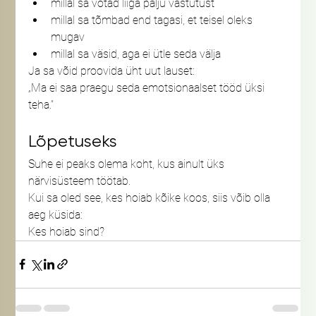
millal sa võtad liiga palju vastutust
millal sa tõmbad end tagasi, et teisel oleks 
mugav
millal sa väsid, aga ei ütle seda välja
Ja sa võid proovida üht uut lauset:
„Ma ei saa praegu seda emotsionaalset tööd üksi 
teha.”
Lõpetuseks
Suhe ei peaks olema koht, kus ainult üks 
närvisüsteem töötab.
Kui sa oled see, kes hoiab kõike koos, siis võib olla 
aeg küsida:
Kes hoiab sind?