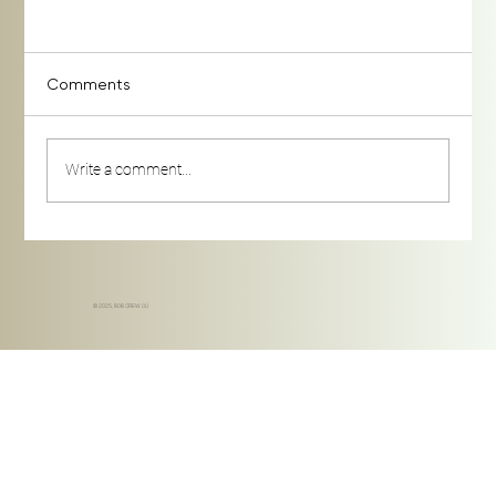
Comments
Write a comment...
Mikrohülgamised suhetes: miks väikesed
hetked loevad rohkem, kui arvame
© 2025, 808 CREW OÜ