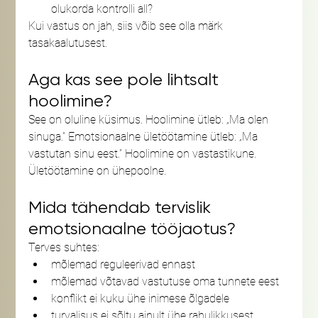
olukorda kontrolli all?
Kui vastus on jah, siis võib see olla märk 
tasakaalutusest.
Aga kas see pole lihtsalt 
hoolimine?
See on oluline küsimus. Hoolimine ütleb: „Ma olen 
sinuga.” Emotsionaalne ületöötamine ütleb: „Ma 
vastutan sinu eest.” Hoolimine on vastastikune. 
Ületöötamine on ühepoolne.
Mida tähendab tervislik 
emotsionaalne tööjaotus?
Terves suhtes:
mõlemad reguleerivad ennast
mõlemad võtavad vastutuse oma tunnete eest
konflikt ei kuku ühe inimese õlgadele
turvalisus ei sõltu ainult ühe rahulikkusest