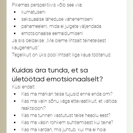
Pikemas perspektiivis võib see viia:
kurnatuseni
seksuaalse läheduse vähenemiseni
pahameeleni, mida ei julgeta väljendada
emotsionaalse eemaldumiseni
Ja siis öeldakse: „Me oleme lihtsalt teineteisest 
kaugenenud.”
Tegelikult on üks pool lihtsalt liiga kaua töötanud.
Kuidas ära tunda, et sa 
ületöötad emotsionaalselt?
Küsi endalt:
Kas ma märkan teise tujusid enne enda omi?
Kas ma valin sõnu väga ettevaatlikult, et vältida 
reaktsiooni?
Kas ma tunnen vastutust teise heaolu eest?
Kas ma väsin rohkem suhtlemisest kui teine?
Kas ma kardan, mis juhtub, kui ma ei hoia 