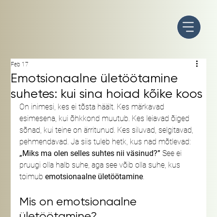
Feb 17
Emotsionaalne ületöötamine
suhetes: kui sina hoiad kõike koos
On inimesi, kes ei tõsta häält. Kes märkavad 
esimesena, kui õhkkond muutub. Kes leiavad õiged 
sõnad, kui teine on ärritunud. Kes siluvad, selgitavad, 
pehmendavad. Ja siis tuleb hetk, kus nad mõtlevad: 
„Miks ma olen selles suhtes nii väsinud?” 
See ei 
pruugi olla halb suhe, aga see võib olla suhe, kus 
toimub 
emotsionaalne ületöötamine
.
Mis on emotsionaalne 
ületöötamine?