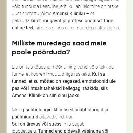
võib tunduda keeruline, eriti kui abi leidmine on raske. 
Just seetõttu lõime 
Amensi Kliiniku
 – et 
pakkuda 
kiiret, mugavat ja professionaalset tuge 
online teel
, nii et sa ei pea oma muredega üksi jääma.
Milliste muredega saad meie 
poole pöörduda?
Elu on täis tõuse ja mõõnu ning vahel võib tekkida 
tunne, et koorem muutub liiga raskeks. 
Kui sa 
tunned, et su mõtted on segased, emotsioonid üle 
pea või lihtsalt tahaksid kellegagi rääkida, siis 
Amensi Kliinik on siin sinu jaoks.
Meie 
psühholoogid, kliinilised psühholoogid ja 
psühhiaatrid
 aitavad sind, kui:
Sul on ärevus või stress
, mis segab 
igapäevaelu. 
Tunned end pidevalt väsinuna või 