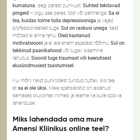
kurnatuna
, isegi pärast puhkust. 
Suhted tekitavad 
pingeid
 – olgu see peres, tööl või partneriga. 
Sa ei 
tea, kuidas toime tulla depressiooniga
 ja vajad 
professionaalset tuge. 
Sul on raskusi unega
, sest 
mõtted ei anna rahu. 
Oled kaotanud 
motivatsiooni
 ja ei leia enam asjadest rõõmu. 
Sul on 
tekkinud paanikahood
 või tugev sisemine 
rahutus. 
Soovid tuge traumast või keerulisest 
elusündmusest taastumisel.
Kui mõni neist punktidest tundub tuttav, siis tea, 
et 
sa ei ole üksi.
 Meie spetsialistid on aidanud 
sarnases olukorras inimesi ja leiame ka sulle sobiva 
lahenduse.
Miks lahendada oma mure 
Amensi Kliinikus online teel?