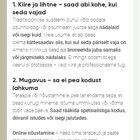
1. Kiire ja lihtne – saad abi kohe, kui 
seda vajad
Traditsioonilise süsteemi puhul võib oodata 
psühholoogi või psühhiaatri juurde aega 
nädalaid 
või isegi kuid
. Meie usume, et abi peab 
olema 
kättesaadav siis, kui sul seda päriselt vaja on
.
Amensi Kliinikus saad aja 
broneerida juba samaks 
või järgmiseks nädalaks
. Ei mingit ootamist ega 
keerulisi protsesse – vaid kiire ja professionaalne tugi.
2. Mugavus – sa ei pea kodust 
lahkuma
Teraapia või nõustamine ei pea tähendama seda, et 
pead kuhugi minema, istuma ummikutes või võtma 
töölt vaba päeva. 
Saad rääkida spetsialistiga kodus, 
diivanil istudes või isegi jalutades.
Online nõustamine
 – näed oma terapeuti ja saate 