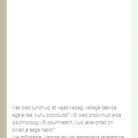
Kas oled tundnud, et vajad kedagi, kellega rääkida, 
aga ei tea, kuhu pöörduda? Või oled proovinud leida 
psühholoogi või psühhiaatrit, kuid järjekorrad on 
pikad ja aega napib?
Me mõistame. Vaimse tervise teemadega tegelemine 