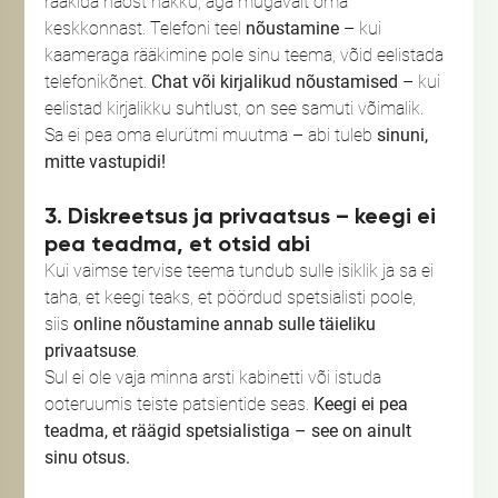
rääkida näost näkku, aga mugavalt oma 
keskkonnast. Telefoni teel 
nõustamine
 – kui 
kaameraga rääkimine pole sinu teema, võid eelistada 
telefonikõnet. 
Chat või kirjalikud nõustamised
 – kui 
eelistad kirjalikku suhtlust, on see samuti võimalik.
Sa ei pea oma elurütmi muutma – abi tuleb 
sinuni, 
mitte vastupidi!
3. Diskreetsus ja privaatsus – keegi ei 
pea teadma, et otsid abi
Kui vaimse tervise teema tundub sulle isiklik ja sa ei 
taha, et keegi teaks, et pöördud spetsialisti poole, 
siis 
online nõustamine annab sulle täieliku 
privaatsuse
.
Sul ei ole vaja minna arsti kabinetti või istuda 
ooteruumis teiste patsientide seas. 
Keegi ei pea 
teadma, et räägid spetsialistiga – see on ainult 
sinu otsus.