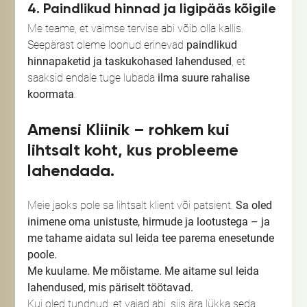
4. Paindlikud hinnad ja ligipääs kõigile
Me teame, et vaimse tervise abi võib olla kallis. 
Seepärast oleme loonud erinevad 
paindlikud 
hinnapaketid ja taskukohased lahendused
, et 
saaksid endale tuge lubada 
ilma suure rahalise 
koormata
.
Amensi Kliinik – rohkem kui 
lihtsalt koht, kus probleeme 
lahendada.
Meie jaoks pole sa lihtsalt klient või patsient. 
Sa oled 
inimene oma unistuste, hirmude ja lootustega – ja 
me tahame aidata sul leida tee parema enesetunde 
poole.
Me kuulame.
Me mõistame.
Me aitame sul leida 
lahendused, mis päriselt töötavad.
Kui oled tundnud, et vajad abi, siis ära lükka seda 