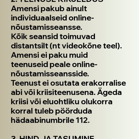
Amensi pakub ainult
individuaalseid online-
nõustamisseansse.
Kõik seansid toimuvad
distantsilt (nt videokõne teel).
Amensi ei paku muid
teenuseid peale online-
nõustamisseansside.
Teenust ei osutata erakorralise
abi või kriisiteenusena. Ägeda
kriisi või eluohtliku olukorra
korral tuleb pöörduda
hädaabinumbrile 112.
3. HIND JA TASUMINE