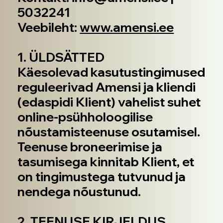
5032241
Veebileht:
www.amensi.ee
1. ÜLDSÄTTED
Käesolevad kasutustingimused
reguleerivad Amensi ja kliendi
(edaspidi Klient) vahelist suhet
online-psühholoogilise
nõustamisteenuse osutamisel.
Teenuse broneerimise ja
tasumisega kinnitab Klient, et
on tingimustega tutvunud ja
nendega nõustunud.
2. TEENUSE KIRJELDUS