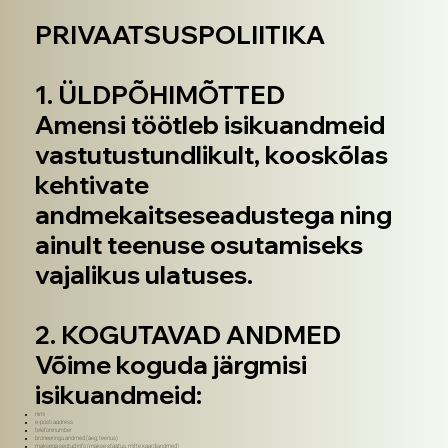
PRIVAATSUSPOLIITIKA
1. ÜLDPÕHIMÕTTED
Amensi töötleb isikuandmeid
vastutustundlikult, kooskõlas
kehtivate
andmekaitseseadustega ning
ainult teenuse osutamiseks
vajalikus ulatuses.
2. KOGUTAVAD ANDMED
Võime koguda järgmisi
isikuandmeid:
nimi
e-posti aadress
telefoninumber
broneeringu andmed (aeg, teenus)
maksega seotud info (makse staatus, mitte kaardiandmed)