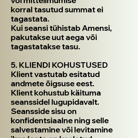
või mitteilmumise
korral tasutud summat ei
tagastata.
Kui seansi tühistab Amensi,
pakutakse uut aega või
tagastatakse tasu.
5. KLIENDI KOHUSTUSED
Klient vastutab esitatud
andmete õigsuse eest.
Klient kohustub käituma
seanssidel lugupidavalt.
Seansside sisu on
konfidentsiaalne ning selle
salvestamine või levitamine