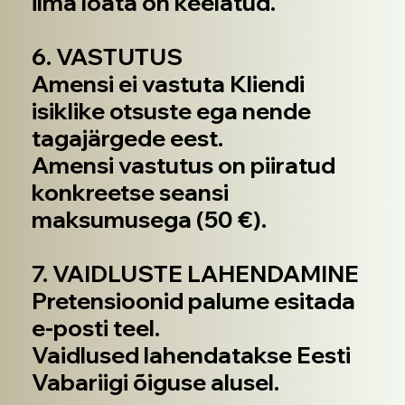
ilma loata on keelatud.
6. VASTUTUS
Amensi ei vastuta Kliendi
isiklike otsuste ega nende
tagajärgede eest.
Amensi vastutus on piiratud
konkreetse seansi
maksumusega (50 €).
7. VAIDLUSTE LAHENDAMINE
Pretensioonid palume esitada
e-posti teel.
Vaidlused lahendatakse Eesti
Vabariigi õiguse alusel.