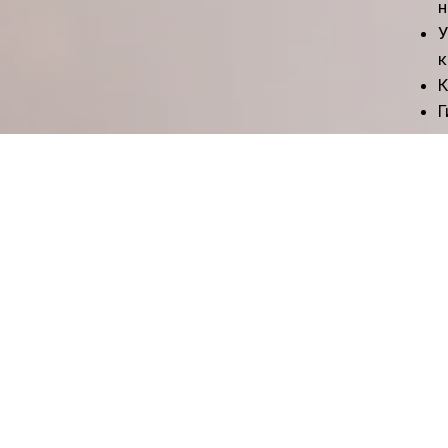
н
У
к
К
Г