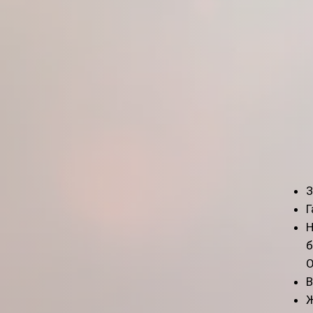
З
Г
Н
б
О
В
Ж